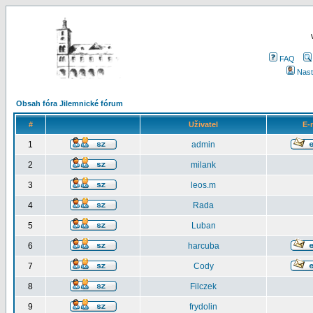
FAQ
Nast
Obsah fóra Jilemnické fórum
#
Uživatel
E-
1
admin
2
milank
3
leos.m
4
Rada
5
Luban
6
harcuba
7
Cody
8
Filczek
9
frydolin