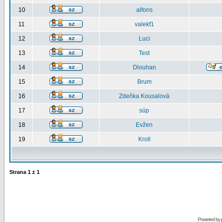
10
alfons
11
valekf1
12
Luci
13
Test
14
Dlouhan
15
Brum
16
Zdeňka Kousalová
17
súp
18
Evžen
19
Kroll
Strana
1
z
1
Powered by