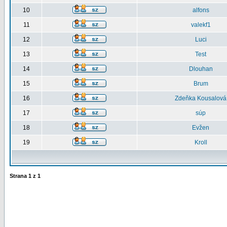
10
alfons
11
valekf1
12
Luci
13
Test
14
Dlouhan
15
Brum
16
Zdeňka Kousalová
17
súp
18
Evžen
19
Kroll
Strana
1
z
1