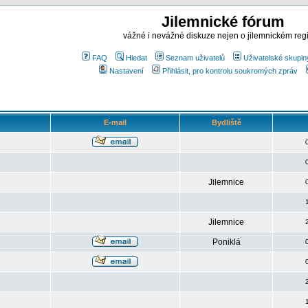
Jilemnické fórum
vážné i nevážné diskuze nejen o jilemnickém reg
FAQ
Hledat
Seznam uživatelů
Uživatelské skupin
Nastavení
Přihlásit, pro kontrolu soukromých zpráv
E-mail
Bydliště
Jilemnice
Jilemnice
Poniklá