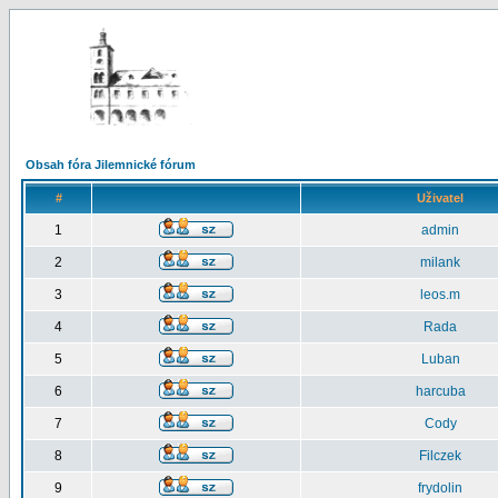
Obsah fóra Jilemnické fórum
#
Uživatel
1
admin
2
milank
3
leos.m
4
Rada
5
Luban
6
harcuba
7
Cody
8
Filczek
9
frydolin