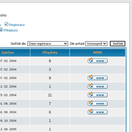
ionu
y
Registrace
Přihlášení
Setřídit dle:
Dle pořadí
Založen
Příspěvky
WWW
8
07. 02. 2004
3
07. 02. 2004
9
07. 02. 2004
1
12. 02. 2004
11
25. 02. 2004
7
01. 06. 2004
6
02. 06. 2004
1
29. 10. 2004
1
12. 06. 2005