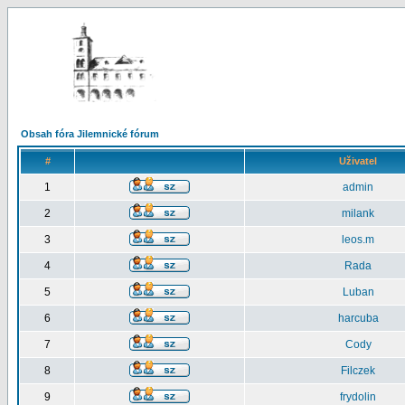
Obsah fóra Jilemnické fórum
#
Uživatel
1
admin
2
milank
3
leos.m
4
Rada
5
Luban
6
harcuba
7
Cody
8
Filczek
9
frydolin