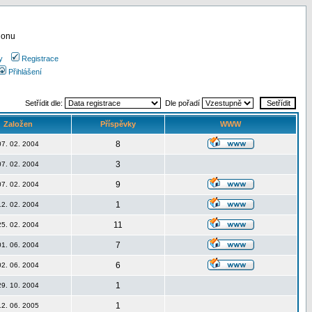
ionu
y
Registrace
Přihlášení
Setřídit dle:
Dle pořadí
Založen
Příspěvky
WWW
8
07. 02. 2004
3
07. 02. 2004
9
07. 02. 2004
1
12. 02. 2004
11
25. 02. 2004
7
01. 06. 2004
6
02. 06. 2004
1
29. 10. 2004
1
12. 06. 2005