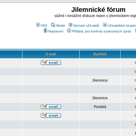
Jilemnické fórum
vážné i nevážné diskuze nejen o jilemnickém reg
FAQ
Hledat
Seznam uživatelů
Uživatelské skupin
Nastavení
Přihlásit, pro kontrolu soukromých zpráv
E-mail
Bydliště
Jilemnice
Jilemnice
Poniklá