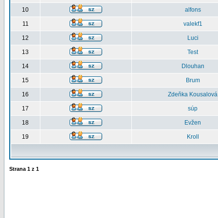
10
alfons
11
valekf1
12
Luci
13
Test
14
Dlouhan
15
Brum
16
Zdeňka Kousalová
17
súp
18
Evžen
19
Kroll
Strana
1
z
1