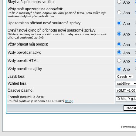
Skrýt vaší přítomnost ve fóru:
Ano
Vždy mně upozornit na odpovědi:
Ano
Pošle e-mail když někdo odpoví na vámi poslané téma. Toto může být
změněno kdykoli před odesláním
Upozornit na příchod nové soukromé zprávy:
Ano
Otevřít nové okno při příchodu nové soukromé zprávy:
Ano
Některé šablony mohou otevřít nové okno, aby vás informovaly o nově
příchozí soukromé zprávě
Vždy připojit můj podpis:
Ano
Vždy povolit značky:
Ano
Vždy povolit HTML:
Ano
Vždy povolit smajlíky:
Ano
Jazyk fóra:
Vzhled fóra:
Časové pásmo:
Formát datumu a času:
Použitá syntaxe je shodná s PHP funkcí
date()
Powered by