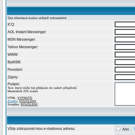
Tyto informace budou veřejně zobrazitelné
ICQ:
AOL Instant Messenger:
MSN Messenger:
Yahoo Messenger:
WWW:
Bydliště:
Povolání:
Zájmy:
Podpis:
Text, který může být přidáván do vašich příspěvků
Maximálně 255 znaků
HTML:
VYPNUTO
Značky
:
POVOLENY
Smajlíky:
POVOLENY
Vždy zobrazovat mou e-mailovou adresu:
Ano