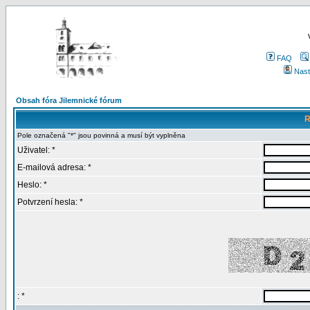
FAQ
Nast
Obsah fóra Jilemnické fórum
R
Pole označená "*" jsou povinná a musí být vyplněna
Uživatel: *
E-mailová adresa: *
Heslo: *
Potvrzení hesla: *
: *