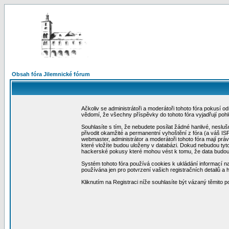
Obsah fóra Jilemnické fórum
Ačkoliv se administrátoři a moderátoři tohoto fóra pokusí 
vědomí, že všechny příspěvky do tohoto fóra vyjadřují poh
Souhlasíte s tím, že nebudete posílat žádné hanlivé, neslu
přivodit okamžité a permanentní vyhoštění z fóra (a váš I
webmaster, administrátor a moderátoři tohoto fóra mají práv
které vložíte budou uloženy v databázi. Dokud nebudou tyt
hackerské pokusy které mohou vést k tomu, že data budo
Systém tohoto fóra používá cookies k ukládání informací na 
používána jen pro potvrzení vašich registračních detailů a 
Kliknutím na Registraci níže souhlasíte být vázaný těmito 