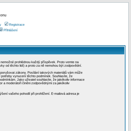
ionu
y
Registrace
Přihlášení
, je nemožné prohlédnou každý příspěvek. Proto vemte na
ky od těchto lidí) a proto za ně nemohou být zodpovědní.
hou porušovat zákony. Posílání takových materiálů vám může
d potřeby vynucení těchto podmínek. Souhlasíte, že
 podmínkám. Jako uživatel souhlasíte, že jakékoliv informace
or a moderátoři činěni zodpovědnými za jakékoliv
ýšení vašeho pohodlí při prohlížení. E-mailová adresa je