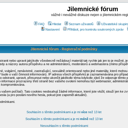
Jilemnické fórum
vážné i nevážné diskuze nejen o jilemnickém reg
FAQ
Hledat
Seznam uživatelů
Uživatelské skupin
Nastavení
Přihlásit, pro kontrolu soukromých zpráv
Jilemnické fórum - Registrační podmínky
odstranit nebo upravit jakýkoliv všeobecně nežádoucí materiál tak rychle jak jen to je možné
ledy a názory autora příspěvku a ne administrátorů, moderátorů a webmastera (mimo příspěv
šné, vulgární, nenávistné, zastrašující, sexuálně orientované nebo jiné materiály, které mo
SP bude o vaší činnosti informován). IP adresa všech příspěvků je zaznamenávána pro přípa
o odstranit, upravit, přesunout nebo ukončit jakékoliv téma kdykoliv zjistí že odporuje těmto
o informace prozrazeny třetí straně bez vašeho svolení nemohou být webmaster, administrát
u kompromitována.
vašem počítači. Tato cookies neobsahují žádné informace, které jste vložil, slouží jen ke zv
hesla (a pro posláni nového hesla, pokud jste zapoměl aktuální).
podmínkami.
Souhlasím s těmito podmínkami a je mi
více
než 13 let
Souhlasím s těmito podmínkami a je mi
méně
než 13 let
Nesouhlasím s těmito podmínkami