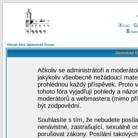
FAQ
Nast
Obsah fóra Jilemnické fórum
Jilemnické f
Ačkoliv se administrátoři a moderátoř
jakýkoliv všeobecně nežádoucí materi
prohlédnou každý příspěvek. Proto 
tohoto fóra vyjadřují pohledy a názo
moderátorů a webmastera (mimo přís
být zodpovědní.
Souhlasíte s tím, že nebudete posíla
nenávistné, zastrašující, sexuálně o
porušovat zákony. Posílání takových