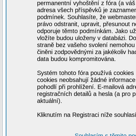
permanentní vyhoštění z fóra (a váš 
adresa všech příspěvků je zaznamen
podmínek. Souhlasíte, že webmaster,
právo odstranit, upravit, přesunout n
odporuje těmto podmínkám. Jako uživ
vložíte budou uloženy v databázi. D
straně bez vašeho svolení nemohou 
činěni zodpovědnými za jakékoliv h
data budou kompromitována.
Systém tohoto fóra používá cookies 
cookies neobsahují žádné informace, 
pohodlí při prohlížení. E-mailová ad
registračních detailů a hesla (a pro
aktuální).
Kliknutím na Registraci níže souhla
Souhlasím s těmito p