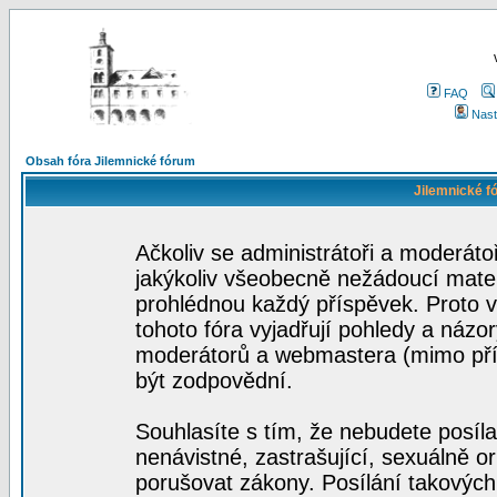
FAQ
Nast
Obsah fóra Jilemnické fórum
Jilemnické f
Ačkoliv se administrátoři a moderátoř
jakýkoliv všeobecně nežádoucí materi
prohlédnou každý příspěvek. Proto 
tohoto fóra vyjadřují pohledy a názo
moderátorů a webmastera (mimo přís
být zodpovědní.
Souhlasíte s tím, že nebudete posíla
nenávistné, zastrašující, sexuálně o
porušovat zákony. Posílání takových