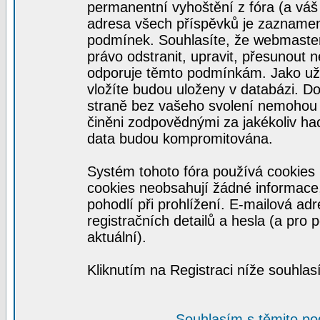
permanentní vyhoštění z fóra (a váš 
adresa všech příspěvků je zaznamen
podmínek. Souhlasíte, že webmaster,
právo odstranit, upravit, přesunout n
odporuje těmto podmínkám. Jako uživ
vložíte budou uloženy v databázi. D
straně bez vašeho svolení nemohou 
činěni zodpovědnými za jakékoliv h
data budou kompromitována.
Systém tohoto fóra používá cookies 
cookies neobsahují žádné informace, 
pohodlí při prohlížení. E-mailová ad
registračních detailů a hesla (a pro
aktuální).
Kliknutím na Registraci níže souhla
Souhlasím s těmito p