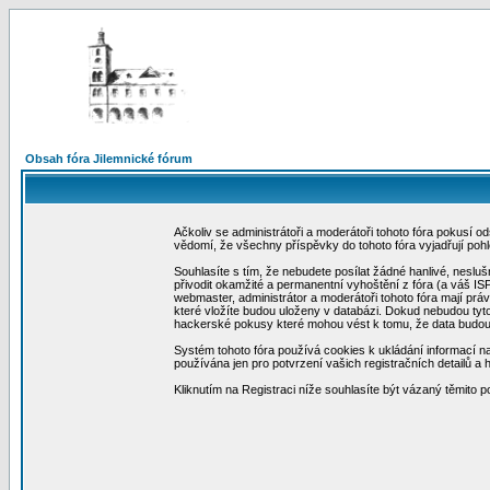
Obsah fóra Jilemnické fórum
Ačkoliv se administrátoři a moderátoři tohoto fóra pokusí 
vědomí, že všechny příspěvky do tohoto fóra vyjadřují poh
Souhlasíte s tím, že nebudete posílat žádné hanlivé, neslu
přivodit okamžité a permanentní vyhoštění z fóra (a váš I
webmaster, administrátor a moderátoři tohoto fóra mají práv
které vložíte budou uloženy v databázi. Dokud nebudou tyt
hackerské pokusy které mohou vést k tomu, že data budo
Systém tohoto fóra používá cookies k ukládání informací na 
používána jen pro potvrzení vašich registračních detailů a 
Kliknutím na Registraci níže souhlasíte být vázaný těmito 