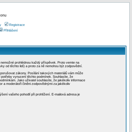
ionu
y
Registrace
Přihlášení
, je nemožné prohlédnou každý příspěvek. Proto vemte na
ky od těchto lidí) a proto za ně nemohou být zodpovědní.
hou porušovat zákony. Posílání takových materiálů vám může
d potřeby vynucení těchto podmínek. Souhlasíte, že
 podmínkám. Jako uživatel souhlasíte, že jakékoliv informace
or a moderátoři činěni zodpovědnými za jakékoliv
ýšení vašeho pohodlí při prohlížení. E-mailová adresa je