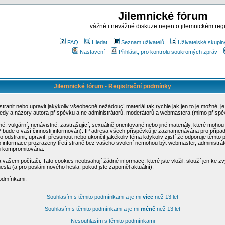
Jilemnické fórum
vážné i nevážné diskuze nejen o jilemnickém reg
FAQ
Hledat
Seznam uživatelů
Uživatelské skupin
Nastavení
Přihlásit, pro kontrolu soukromých zpráv
Jilemnické fórum - Registrační podmínky
odstranit nebo upravit jakýkoliv všeobecně nežádoucí materiál tak rychle jak jen to je možné
ledy a názory autora příspěvku a ne administrátorů, moderátorů a webmastera (mimo příspěv
šné, vulgární, nenávistné, zastrašující, sexuálně orientované nebo jiné materiály, které mo
SP bude o vaší činnosti informován). IP adresa všech příspěvků je zaznamenávána pro přípa
o odstranit, upravit, přesunout nebo ukončit jakékoliv téma kdykoliv zjistí že odporuje těmto
o informace prozrazeny třetí straně bez vašeho svolení nemohou být webmaster, administrát
u kompromitována.
vašem počítači. Tato cookies neobsahují žádné informace, které jste vložil, slouží jen ke zv
hesla (a pro posláni nového hesla, pokud jste zapoměl aktuální).
podmínkami.
Souhlasím s těmito podmínkami a je mi
více
než 13 let
Souhlasím s těmito podmínkami a je mi
méně
než 13 let
Nesouhlasím s těmito podmínkami