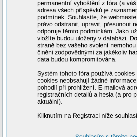
permanentní vyhoštění z fóra (a váš 
adresa všech příspěvků je zaznamen
podmínek. Souhlasíte, že webmaster,
právo odstranit, upravit, přesunout n
odporuje těmto podmínkám. Jako uživ
vložíte budou uloženy v databázi. D
straně bez vašeho svolení nemohou 
činěni zodpovědnými za jakékoliv h
data budou kompromitována.
Systém tohoto fóra používá cookies 
cookies neobsahují žádné informace, 
pohodlí při prohlížení. E-mailová ad
registračních detailů a hesla (a pro
aktuální).
Kliknutím na Registraci níže souhla
Souhlasím s těmito p