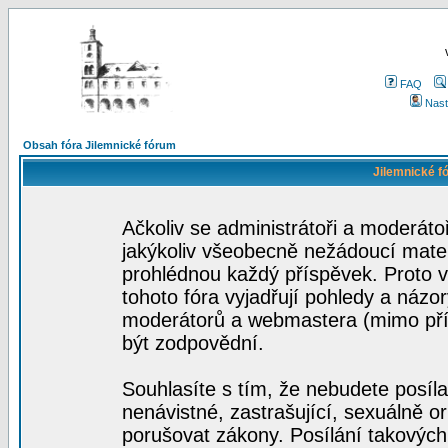
FAQ
Nast
Obsah fóra Jilemnické fórum
Jilemnické f
Ačkoliv se administrátoři a moderátoř
jakýkoliv všeobecně nežádoucí materi
prohlédnou každý příspěvek. Proto 
tohoto fóra vyjadřují pohledy a názo
moderátorů a webmastera (mimo přís
být zodpovědní.
Souhlasíte s tím, že nebudete posíla
nenávistné, zastrašující, sexuálně o
porušovat zákony. Posílání takových