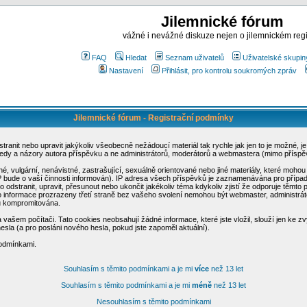
Jilemnické fórum
vážné i nevážné diskuze nejen o jilemnickém reg
FAQ
Hledat
Seznam uživatelů
Uživatelské skupin
Nastavení
Přihlásit, pro kontrolu soukromých zpráv
Jilemnické fórum - Registrační podmínky
odstranit nebo upravit jakýkoliv všeobecně nežádoucí materiál tak rychle jak jen to je možné
ledy a názory autora příspěvku a ne administrátorů, moderátorů a webmastera (mimo příspěv
šné, vulgární, nenávistné, zastrašující, sexuálně orientované nebo jiné materiály, které mo
SP bude o vaší činnosti informován). IP adresa všech příspěvků je zaznamenávána pro přípa
o odstranit, upravit, přesunout nebo ukončit jakékoliv téma kdykoliv zjistí že odporuje těmto
o informace prozrazeny třetí straně bez vašeho svolení nemohou být webmaster, administrát
u kompromitována.
vašem počítači. Tato cookies neobsahují žádné informace, které jste vložil, slouží jen ke zv
hesla (a pro posláni nového hesla, pokud jste zapoměl aktuální).
podmínkami.
Souhlasím s těmito podmínkami a je mi
více
než 13 let
Souhlasím s těmito podmínkami a je mi
méně
než 13 let
Nesouhlasím s těmito podmínkami