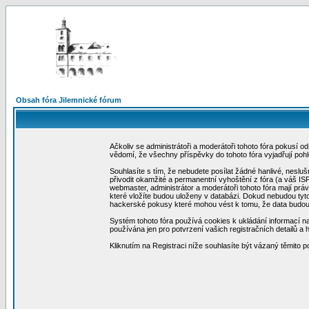
Obsah fóra Jilemnické fórum
Ačkoliv se administrátoři a moderátoři tohoto fóra pokusí 
vědomí, že všechny příspěvky do tohoto fóra vyjadřují poh
Souhlasíte s tím, že nebudete posílat žádné hanlivé, neslu
přivodit okamžité a permanentní vyhoštění z fóra (a váš I
webmaster, administrátor a moderátoři tohoto fóra mají práv
které vložíte budou uloženy v databázi. Dokud nebudou tyt
hackerské pokusy které mohou vést k tomu, že data budo
Systém tohoto fóra používá cookies k ukládání informací na 
používána jen pro potvrzení vašich registračních detailů a 
Kliknutím na Registraci níže souhlasíte být vázaný těmito 