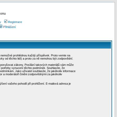
ionu
y
Registrace
Přihlášení
, je nemožné prohlédnou každý příspěvek. Proto vemte na
ky od těchto lidí) a proto za ně nemohou být zodpovědní.
hou porušovat zákony. Posílání takových materiálů vám může
d potřeby vynucení těchto podmínek. Souhlasíte, že
 podmínkám. Jako uživatel souhlasíte, že jakékoliv informace
or a moderátoři činěni zodpovědnými za jakékoliv
ýšení vašeho pohodlí při prohlížení. E-mailová adresa je