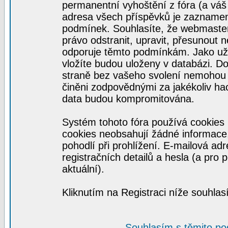
permanentní vyhoštění z fóra (a váš 
adresa všech příspěvků je zaznamen
podmínek. Souhlasíte, že webmaster,
právo odstranit, upravit, přesunout n
odporuje těmto podmínkám. Jako uživ
vložíte budou uloženy v databázi. D
straně bez vašeho svolení nemohou 
činěni zodpovědnými za jakékoliv h
data budou kompromitována.
Systém tohoto fóra používá cookies 
cookies neobsahují žádné informace, 
pohodlí při prohlížení. E-mailová ad
registračních detailů a hesla (a pro
aktuální).
Kliknutím na Registraci níže souhla
Souhlasím s těmito p