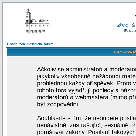
FAQ
Nast
Obsah fóra Jilemnické fórum
Jilemnické f
Ačkoliv se administrátoři a moderátoř
jakýkoliv všeobecně nežádoucí materi
prohlédnou každý příspěvek. Proto 
tohoto fóra vyjadřují pohledy a názo
moderátorů a webmastera (mimo přís
být zodpovědní.
Souhlasíte s tím, že nebudete posíla
nenávistné, zastrašující, sexuálně o
porušovat zákony. Posílání takových