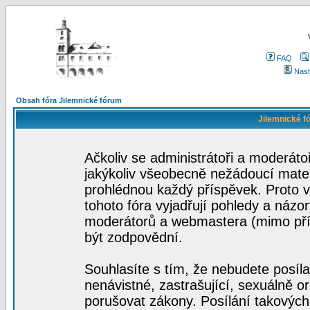
FAQ
Nast
Obsah fóra Jilemnické fórum
Jilemnické f
Ačkoliv se administrátoři a moderátoř
jakýkoliv všeobecně nežádoucí materi
prohlédnou každý příspěvek. Proto 
tohoto fóra vyjadřují pohledy a názo
moderátorů a webmastera (mimo přís
být zodpovědní.
Souhlasíte s tím, že nebudete posíla
nenávistné, zastrašující, sexuálně o
porušovat zákony. Posílání takových