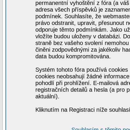
permanentní vyhoštění z fóra (a váš 
adresa všech příspěvků je zaznamen
podmínek. Souhlasíte, že webmaster,
právo odstranit, upravit, přesunout n
odporuje těmto podmínkám. Jako uživ
vložíte budou uloženy v databázi. D
straně bez vašeho svolení nemohou 
činěni zodpovědnými za jakékoliv h
data budou kompromitována.
Systém tohoto fóra používá cookies 
cookies neobsahují žádné informace, 
pohodlí při prohlížení. E-mailová ad
registračních detailů a hesla (a pro
aktuální).
Kliknutím na Registraci níže souhla
Souhlasím s těmito p