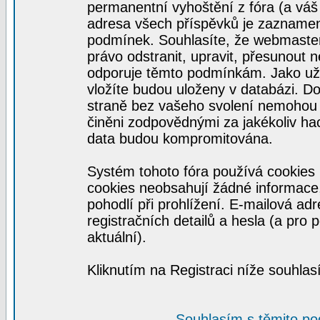
permanentní vyhoštění z fóra (a váš 
adresa všech příspěvků je zaznamen
podmínek. Souhlasíte, že webmaster,
právo odstranit, upravit, přesunout n
odporuje těmto podmínkám. Jako uživ
vložíte budou uloženy v databázi. D
straně bez vašeho svolení nemohou 
činěni zodpovědnými za jakékoliv h
data budou kompromitována.
Systém tohoto fóra používá cookies 
cookies neobsahují žádné informace, 
pohodlí při prohlížení. E-mailová ad
registračních detailů a hesla (a pro
aktuální).
Kliknutím na Registraci níže souhla
Souhlasím s těmito p