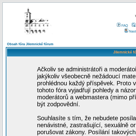
FAQ
Nast
Obsah fóra Jilemnické fórum
Jilemnické f
Ačkoliv se administrátoři a moderátoř
jakýkoliv všeobecně nežádoucí materi
prohlédnou každý příspěvek. Proto 
tohoto fóra vyjadřují pohledy a názo
moderátorů a webmastera (mimo přís
být zodpovědní.
Souhlasíte s tím, že nebudete posíla
nenávistné, zastrašující, sexuálně o
porušovat zákony. Posílání takových