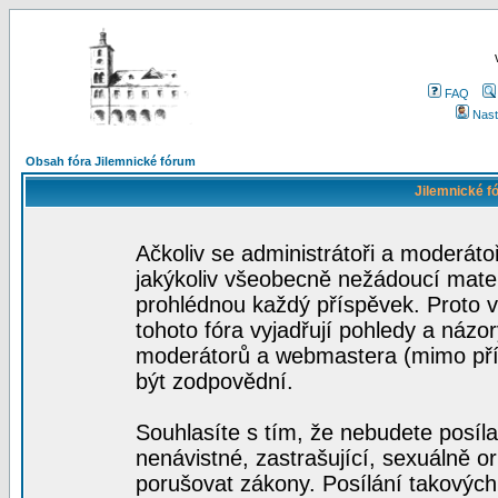
FAQ
Nast
Obsah fóra Jilemnické fórum
Jilemnické f
Ačkoliv se administrátoři a moderátoř
jakýkoliv všeobecně nežádoucí materi
prohlédnou každý příspěvek. Proto 
tohoto fóra vyjadřují pohledy a názo
moderátorů a webmastera (mimo přís
být zodpovědní.
Souhlasíte s tím, že nebudete posíla
nenávistné, zastrašující, sexuálně o
porušovat zákony. Posílání takových