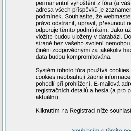
permanentní vyhoštění z fóra (a váš 
adresa všech příspěvků je zaznamen
podmínek. Souhlasíte, že webmaster,
právo odstranit, upravit, přesunout n
odporuje těmto podmínkám. Jako uživ
vložíte budou uloženy v databázi. D
straně bez vašeho svolení nemohou 
činěni zodpovědnými za jakékoliv h
data budou kompromitována.
Systém tohoto fóra používá cookies 
cookies neobsahují žádné informace, 
pohodlí při prohlížení. E-mailová ad
registračních detailů a hesla (a pro
aktuální).
Kliknutím na Registraci níže souhla
Souhlasím s těmito p