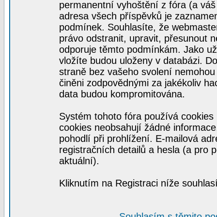
permanentní vyhoštění z fóra (a váš 
adresa všech příspěvků je zaznamen
podmínek. Souhlasíte, že webmaster,
právo odstranit, upravit, přesunout n
odporuje těmto podmínkám. Jako uživ
vložíte budou uloženy v databázi. D
straně bez vašeho svolení nemohou 
činěni zodpovědnými za jakékoliv h
data budou kompromitována.
Systém tohoto fóra používá cookies 
cookies neobsahují žádné informace, 
pohodlí při prohlížení. E-mailová ad
registračních detailů a hesla (a pro
aktuální).
Kliknutím na Registraci níže souhla
Souhlasím s těmito p