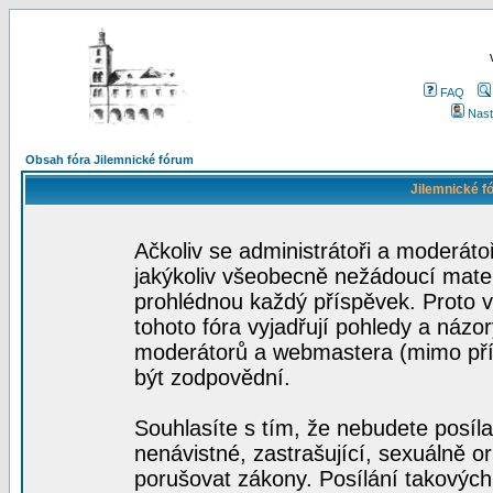
FAQ
Nast
Obsah fóra Jilemnické fórum
Jilemnické f
Ačkoliv se administrátoři a moderátoř
jakýkoliv všeobecně nežádoucí materi
prohlédnou každý příspěvek. Proto 
tohoto fóra vyjadřují pohledy a názo
moderátorů a webmastera (mimo přís
být zodpovědní.
Souhlasíte s tím, že nebudete posíla
nenávistné, zastrašující, sexuálně o
porušovat zákony. Posílání takových