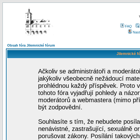
FAQ
Nast
Obsah fóra Jilemnické fórum
Jilemnické f
Ačkoliv se administrátoři a moderátoř
jakýkoliv všeobecně nežádoucí materi
prohlédnou každý příspěvek. Proto 
tohoto fóra vyjadřují pohledy a názo
moderátorů a webmastera (mimo přís
být zodpovědní.
Souhlasíte s tím, že nebudete posíla
nenávistné, zastrašující, sexuálně o
porušovat zákony. Posílání takových