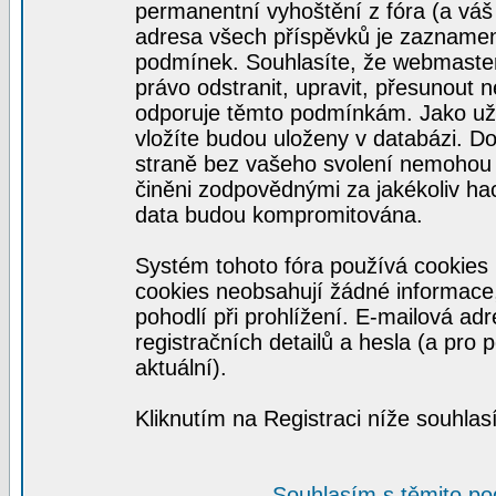
permanentní vyhoštění z fóra (a váš 
adresa všech příspěvků je zaznamen
podmínek. Souhlasíte, že webmaster,
právo odstranit, upravit, přesunout n
odporuje těmto podmínkám. Jako uživ
vložíte budou uloženy v databázi. D
straně bez vašeho svolení nemohou 
činěni zodpovědnými za jakékoliv h
data budou kompromitována.
Systém tohoto fóra používá cookies 
cookies neobsahují žádné informace, 
pohodlí při prohlížení. E-mailová ad
registračních detailů a hesla (a pro
aktuální).
Kliknutím na Registraci níže souhla
Souhlasím s těmito p