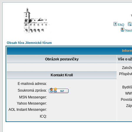
FAQ
Nast
Obsah fóra Jilemnické fórum
Inform
Obrázek postavičky
Vše o uži
Založ
Příspěv
Kontakt Kroll
E-mailová adresa:
Bydliš
Soukromá zpráva:
WW
MSN Messenger:
Povolá
Yahoo Messenger:
Záj
AOL Instant Messenger:
ICQ: