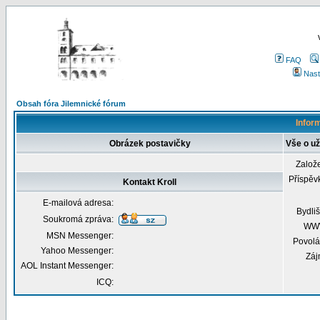
FAQ
Nast
Obsah fóra Jilemnické fórum
Inform
Obrázek postavičky
Vše o uži
Založ
Příspěv
Kontakt Kroll
E-mailová adresa:
Bydliš
Soukromá zpráva:
WW
MSN Messenger:
Povolá
Yahoo Messenger:
Záj
AOL Instant Messenger:
ICQ: