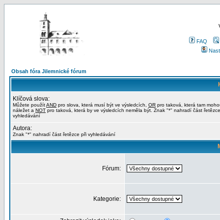
FAQ
Nast
Obsah fóra Jilemnické fórum
Klíčová slova:
Můžete použít
AND
pro slova, která musí být ve výsledcích,
OR
pro taková, která tam moho
náležet a
NOT
pro taková, která by ve výsledcích neměla být. Znak "*" nahradí část řetězce
vyhledávání
Autora:
Znak "*" nahradí část řetězce při vyhledávání
Fórum:
Kategorie: