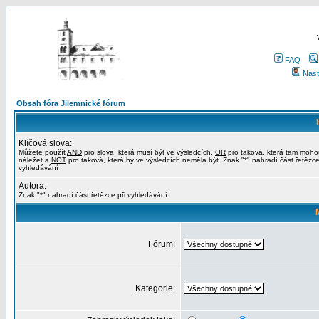
FAQ
Nast
Obsah fóra Jilemnické fórum
Klíčová slova:
Můžete použít
AND
pro slova, která musí být ve výsledcích,
OR
pro taková, která tam moho
náležet a
NOT
pro taková, která by ve výsledcích neměla být. Znak "*" nahradí část řetězce
vyhledávání
Autora:
Znak "*" nahradí část řetězce při vyhledávání
Fórum:
Kategorie: