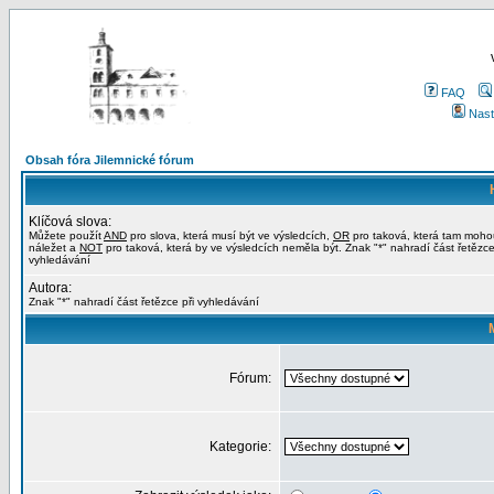
FAQ
Nast
Obsah fóra Jilemnické fórum
Klíčová slova:
Můžete použít
AND
pro slova, která musí být ve výsledcích,
OR
pro taková, která tam moho
náležet a
NOT
pro taková, která by ve výsledcích neměla být. Znak "*" nahradí část řetězce
vyhledávání
Autora:
Znak "*" nahradí část řetězce při vyhledávání
Fórum:
Kategorie: