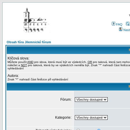
FAQ
Nast
Obsah fóra Jilemnické fórum
Klíčová slova:
Můžete použít
AND
pro slova, která musí být ve výsledcích,
OR
pro taková, která tam moho
náležet a
NOT
pro taková, která by ve výsledcích neměla být. Znak "*" nahradí část řetězce
vyhledávání
Autora:
Znak "*" nahradí část řetězce při vyhledávání
Fórum:
Kategorie: