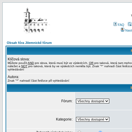
FAQ
Nast
Obsah fóra Jilemnické fórum
Klíčová slova:
Můžete použít
AND
pro slova, která musí být ve výsledcích,
OR
pro taková, která tam moho
náležet a
NOT
pro taková, která by ve výsledcích neměla být. Znak "*" nahradí část řetězce
vyhledávání
Autora:
Znak "*" nahradí část řetězce při vyhledávání
Fórum:
Kategorie: