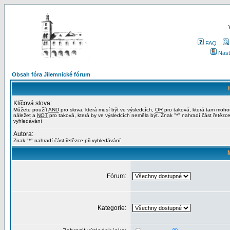
FAQ
Nast
Obsah fóra Jilemnické fórum
Klíčová slova:
Můžete použít
AND
pro slova, která musí být ve výsledcích,
OR
pro taková, která tam moho
náležet a
NOT
pro taková, která by ve výsledcích neměla být. Znak "*" nahradí část řetězce
vyhledávání
Autora:
Znak "*" nahradí část řetězce při vyhledávání
Fórum:
Kategorie: