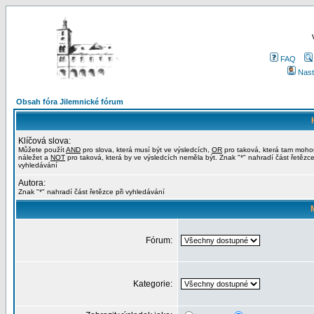
FAQ
Nast
Obsah fóra Jilemnické fórum
Klíčová slova:
Můžete použít
AND
pro slova, která musí být ve výsledcích,
OR
pro taková, která tam moho
náležet a
NOT
pro taková, která by ve výsledcích neměla být. Znak "*" nahradí část řetězce
vyhledávání
Autora:
Znak "*" nahradí část řetězce při vyhledávání
Fórum:
Kategorie: