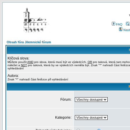
FAQ
Nast
Obsah fóra Jilemnické fórum
Klíčová slova:
Můžete použít
AND
pro slova, která musí být ve výsledcích,
OR
pro taková, která tam moho
náležet a
NOT
pro taková, která by ve výsledcích neměla být. Znak "*" nahradí část řetězce
vyhledávání
Autora:
Znak "*" nahradí část řetězce při vyhledávání
Fórum:
Kategorie: