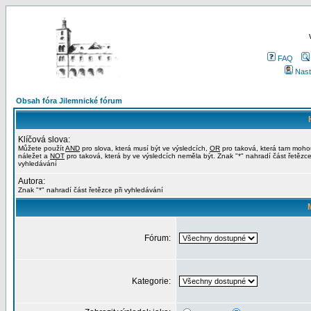
FAQ
Nast
Obsah fóra Jilemnické fórum
Klíčová slova:
Můžete použít
AND
pro slova, která musí být ve výsledcích,
OR
pro taková, která tam moho
náležet a
NOT
pro taková, která by ve výsledcích neměla být. Znak "*" nahradí část řetězce
vyhledávání
Autora:
Znak "*" nahradí část řetězce při vyhledávání
Fórum:
Kategorie: