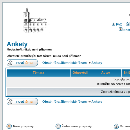
FAQ
Nast
Ankety
Moderátoři: nikdo není přítomen
Uživatelé prohlížející toto fórum: nikdo není přítomen
Obsah fóra Jilemnické fórum
->
Ankety
Témata
Odpovědi
Autor
Shl
Toto fóru
Klikněte na odkaz
N
Zobrazit témata za 
Obsah fóra Jilemnické fórum
->
Ankety
Nové příspěvky
Žádné nové příspěvky
Oznám