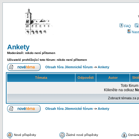
FAQ
Nast
Ankety
Moderátoři: nikdo není přítomen
Uživatelé prohlížející toto fórum: nikdo není přítomen
Obsah fóra Jilemnické fórum
->
Ankety
Témata
Odpovědi
Autor
Shl
Toto fóru
Klikněte na odkaz
N
Zobrazit témata za 
Obsah fóra Jilemnické fórum
->
Ankety
Nové příspěvky
Žádné nové příspěvky
Oznám