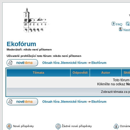
FAQ
Nast
Ekofórum
Moderátoři: nikdo není přítomen
Uživatelé prohlížející toto fórum: nikdo není přítomen
Obsah fóra Jilemnické fórum
->
Ekofórum
Témata
Odpovědi
Autor
Shl
Toto fóru
Klikněte na odkaz
N
Zobrazit témata za 
Obsah fóra Jilemnické fórum
->
Ekofórum
Nové příspěvky
Žádné nové příspěvky
Oznám