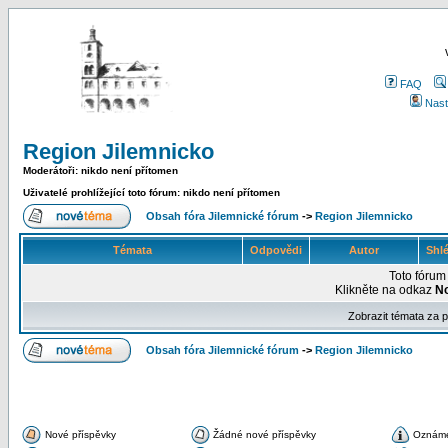
FAQ
Nast
Region Jilemnicko
Moderátoři: nikdo není přítomen
Uživatelé prohlížející toto fórum: nikdo není přítomen
Obsah fóra Jilemnické fórum
->
Region Jilemnicko
Témata
Odpovědi
Autor
Shl
Toto fóru
Klikněte na odkaz
N
Zobrazit témata za 
Obsah fóra Jilemnické fórum
->
Region Jilemnicko
Nové příspěvky
Žádné nové příspěvky
Oznám