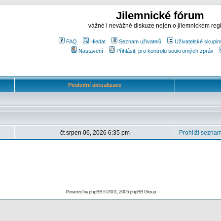
Jilemnické fórum
vážné i nevážné diskuze nejen o jilemnickém reg
FAQ
Hledat
Seznam uživatelů
Uživatelské skupin
Nastavení
Přihlásit, pro kontrolu soukromých zpráv
Poslední aktualizace
čt srpen 06, 2026 6:35 pm
Prohlíží seznam
Powered by
phpBB
© 2001, 2005 phpBB Group