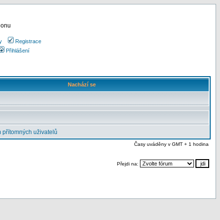
ionu
y
Registrace
Přihlášení
Nachází se
 přítomných uživatelů
Časy uváděny v GMT + 1 hodina
Přejdi na: